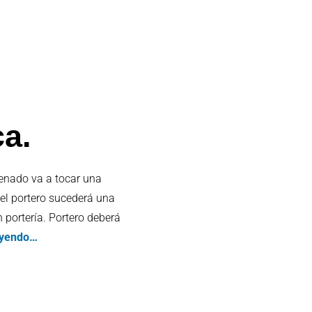
ca.
renado va a tocar una
 el portero sucederá una
n portería. Portero deberá
eyendo…