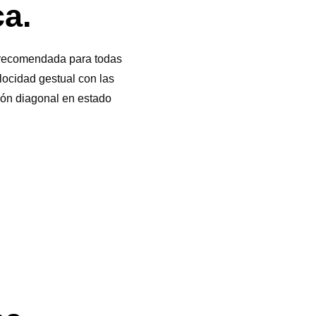
ca.
á recomendada para todas
elocidad gestual con las
lón diagonal en estado