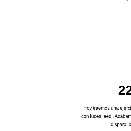
22
Hoy traemos una ejercic
con luces leed . Acabam
disparo l